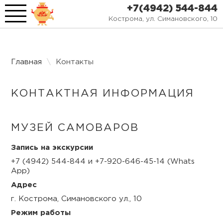
Toggle
+7(4942) 544-844
Navigation
Кострома, ул. Симановского, 10
Главная
Главная
\
Контакты
О музее
Афиша
КОНТАКТНАЯ ИНФОРМАЦИЯ
Экскурсии
МУЗЕЙ САМОВАРОВ
СМИ о нас
Запись на экскурсии
+7 (4942) 544-844 и +7-920-646-45-14 (Whats
Фотогалерея
App)
Адрес
Контакты
г. Кострома, Симановского ул., 10
Режим работы