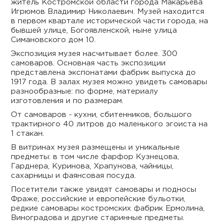
житель Костромской области города Макарьева
Игрюмов Владимир Николаевич. Музей находится
в первом квартале исторической части города, на
бывшей улице, Богоявленской, ныне улица
Симановского дом 10.
Экспозиция музея насчитывает более. 300
самоваров. Основная часть экспозиции
представлена экспонатами фабрик выпуска до
1917 года. В залах музея можно увидеть самовары
разнообразные: по форме, материалу
изготовления и по размерам.
От самоваров - кухни, сбитенников, большого
трактирного 40 литров до маленького эгоиста на
1 стакан.
В витринах музея размещены и уникальные
предметы: в том числе фарфор Кузнецова,
Гарднера, Куринова, Храпунова, чайницы,
сахарницы и фаянсовая посуда.
Посетители также увидят самовары и подносы
Фраже, российские и европейские бульотки,
редкие самовары костромских фабрик Ермолина,
Виноградова и другие старинные предметы.