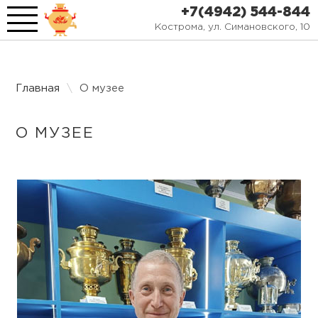
Toggle
+7(4942) 544-844
Navigation
Кострома, ул. Симановского, 10
Главная
Главная
\
О музее
О музее
Афиша
О МУЗЕЕ
Экскурсии
СМИ о нас
Фотогалерея
Контакты